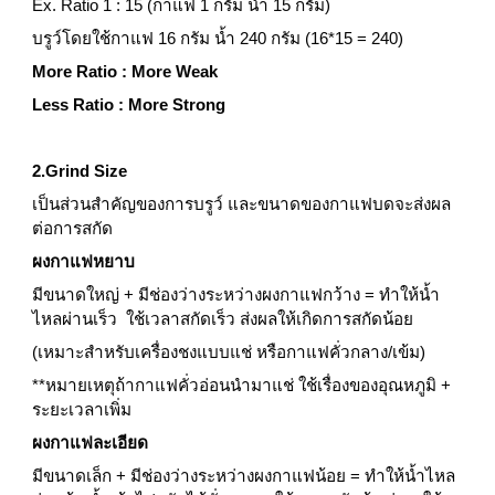
Ex. Ratio 1 : 15 (กาแฟ 1 กรัม น้ำ 15 กรัม)
บรูว์โดยใช้กาแฟ 16 กรัม น้ำ 240 กรัม (16*15 = 240)
More Ratio : More Weak
Less Ratio : More Strong
2.Grind Size
เป็นส่วนสำคัญของการบรูว์ และขนาดของกาแฟบดจะส่งผล
ต่อการสกัด
ผงกาแฟหยาบ
มีขนาดใหญ่ + มีช่องว่างระหว่างผงกาแฟกว้าง = ทำให้น้ำ
ไหลผ่านเร็ว  ใช้เวลาสกัดเร็ว ส่งผลให้เกิดการสกัดน้อย
(เหมาะสำหรับเครื่องชงแบบแช่ หรือกาแฟคั่วกลาง/เข้ม)
**หมายเหตุถ้ากาแฟคั่วอ่อนนำมาแช่ ใช้เรื่องของอุณหภูมิ + 
ระยะเวลาเพิ่ม 
ผงกาแฟละเอียด
มีขนาดเล็ก + มีช่องว่างระหว่างผงกาแฟน้อย = ทำให้น้ำไหล