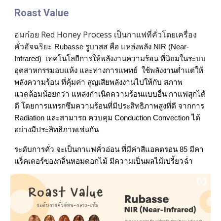
Roast Value
อมก๋อย Red Honey Process 
เป็นกาแฟที่คั่วโดยเครื่อง
คั่วอัจฉริยะ 
Rubasse​ รูบาสส​ คือ​ แหล่งพลัง NIR​ (Near-
Infrared)​  เทคโนโลยี​การให้พลังงานความร้อน​ ที่นิยมในระบบ
อุตสาหกรรม​อบแห้ง​ และทางการเเพทย์​  ใช้พลังงาน​ต่ำแต่ให้
พลังความร้อน​ ที่คุ้มค่า​ สูญเสีย​พลังงานไปให้กับ​ สภาพ​
แวดล้อมน้อยกว่า​ แหล่งกำเนิดความร้อนเเบบอื่น กาแฟสุกได้
ดี​ โดยการแทรกซึมความร้อนที่มีประสิทธิภาพ​สูงที่ดี​ จากการ​ 
Radiation​ และสามารถ​ ควบคุม​ Conduction​ Convection​ ได้
อย่างมีประสิทธิภาพ​เช่นกัน
ระดับการคั่ว จะเป็นกาแฟคั่วอ่อน ที่มีค่าสีแอคตรอน 85 มีคา
แร็คเตอร์ของกลิ่นหอมดอกไม้ มีความเป็นผลไม้เปรี้ยวฉ่ำ