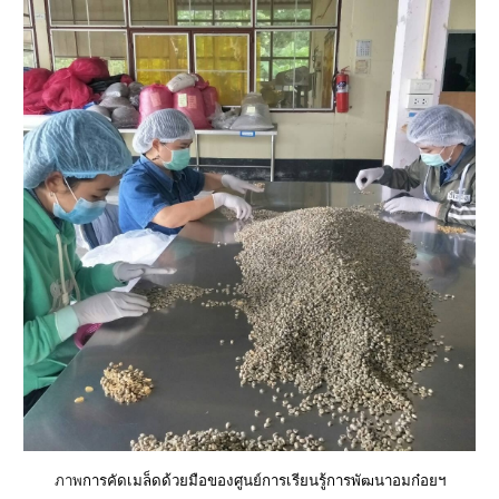
ภาพ
การคัดเมล็ดด้วยมือของ
ศูนย์การเรียนรู้การพัฒนาอมก๋อยฯ