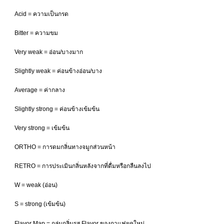
Acid = ความเป็นกรด
Bitter = ความขม
Very weak = อ่อน/บางมาก
Slightly weak = ค่อนข้างอ่อน/บาง
Average = ค่ากลาง
Slightly strong = ค่อนข้างเข้มข้น
Very strong = เข้มข้น
ORTHO = การดมกลิ่นทางจมูกส่วนหน้า
RETRO = การประเมินกลิ่นหลังจากที่ดื่มหรือกลืนลงไป
W = weak (อ่อน)
S = strong (เข้มข้น)
Flavor Map = กลุ่มกลิ่นรส Flavor ของกาแฟยุคใหม่