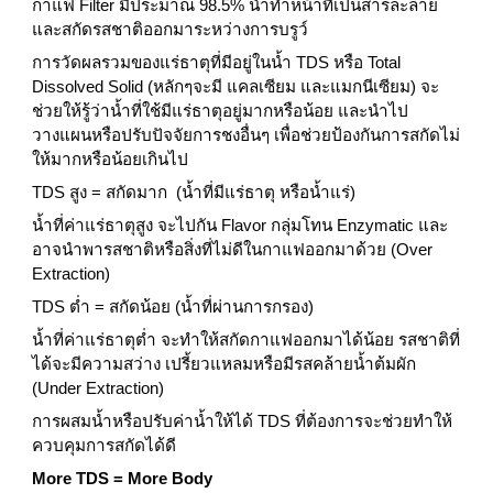
กาแฟ Filter มีประมาณ 98.5% น้ำทำหน้าที่เป็นสารละลาย
และสกัดรสชาติออกมาระหว่างการบรูว์
การวัดผลรวมของแร่ธาตุที่มีอยู่ในน้ำ TDS หรือ Total 
Dissolved Solid (หลักๆจะมี แคลเซียม และแมกนีเซียม) จะ
ช่วยให้รู้ว่าน้ำที่ใช้มีแร่ธาตุอยู่มากหรือน้อย และนำไป
วางแผนหรือปรับปัจจัยการชงอื่นๆ เพื่อช่วยป้องกันการสกัดไม่
ให้มากหรือน้อยเกินไป
TDS สูง = สกัดมาก  (น้ำที่มีแร่ธาตุ หรือน้ำแร่)
น้ำที่ค่าแร่ธาตุสูง จะไปกัน Flavor กลุ่มโทน Enzymatic และ
อาจนำพารสชาติหรือสิ่งที่ไม่ดีในกาแฟออกมาด้วย (Over 
Extraction)
TDS ต่ำ = สกัดน้อย (น้ำที่ผ่านการกรอง)
น้ำที่ค่าแร่ธาตุต่ำ จะทำให้สกัดกาแฟออกมาได้น้อย รสชาติที่
ได้จะมีความสว่าง เปรี้ยวแหลมหรือมีรสคล้ายน้ำต้มผัก 
(Under Extraction)
การผสมน้ำหรือปรับค่าน้ำให้ได้ TDS ที่ต้องการจะช่วยทำให้
ควบคุมการสกัดได้ดี
More TDS = More Body