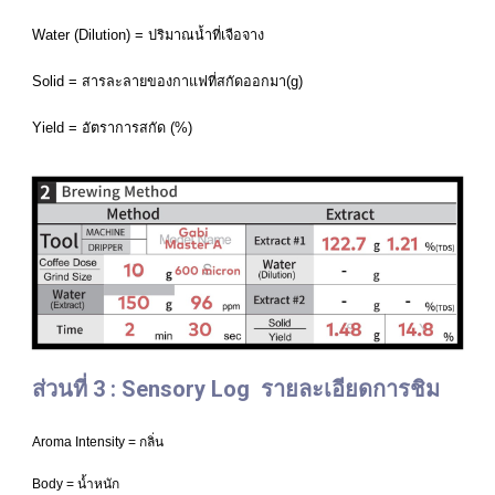
Water (Dilution) = ปริมาณน้ำที่เจือจาง
Solid = สารละลาย​ของกาแฟที่สกัดออกมา​(g)​
Yield = อัตรา​การสกัด​ ​(​%)
ส่วนที่ 3 : Sensory Log  รายละเอียดการชิม
Aroma Intensity = กลิ่น
Body = น้ำหนัก