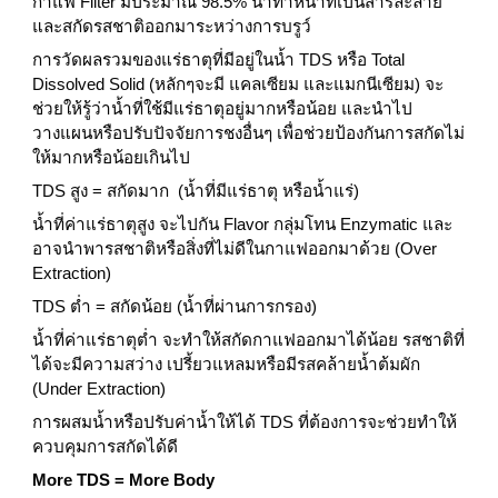
กาแฟ Filter มีประมาณ 98.5% น้ำทำหน้าที่เป็นสารละลาย
และสกัดรสชาติออกมาระหว่างการบรูว์
การวัดผลรวมของแร่ธาตุที่มีอยู่ในน้ำ TDS หรือ Total 
Dissolved Solid (หลักๆจะมี แคลเซียม และแมกนีเซียม) จะ
ช่วยให้รู้ว่าน้ำที่ใช้มีแร่ธาตุอยู่มากหรือน้อย และนำไป
วางแผนหรือปรับปัจจัยการชงอื่นๆ เพื่อช่วยป้องกันการสกัดไม่
ให้มากหรือน้อยเกินไป
TDS สูง = สกัดมาก  (น้ำที่มีแร่ธาตุ หรือน้ำแร่)
น้ำที่ค่าแร่ธาตุสูง จะไปกัน Flavor กลุ่มโทน Enzymatic และ
อาจนำพารสชาติหรือสิ่งที่ไม่ดีในกาแฟออกมาด้วย (Over 
Extraction)
TDS ต่ำ = สกัดน้อย (น้ำที่ผ่านการกรอง)
น้ำที่ค่าแร่ธาตุต่ำ จะทำให้สกัดกาแฟออกมาได้น้อย รสชาติที่
ได้จะมีความสว่าง เปรี้ยวแหลมหรือมีรสคล้ายน้ำต้มผัก 
(Under Extraction)
การผสมน้ำหรือปรับค่าน้ำให้ได้ TDS ที่ต้องการจะช่วยทำให้
ควบคุมการสกัดได้ดี
More TDS = More Body