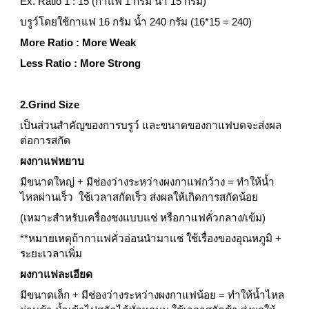
Ex. Ratio 1 : 15 (กาแฟ 1 กรัม น้ำ 15 กรัม)
บรูว์โดยใช้กาแฟ 16 กรัม น้ำ 240 กรัม (16*15 = 240)
More Ratio : More Weak
Less Ratio : More Strong
2.Grind Size
เป็นส่วนสำคัญของการบรูว์ และขนาดของกาแฟบดจะส่งผล
ต่อการสกัด
ผงกาแฟหยาบ
มีขนาดใหญ่ + มีช่องว่างระหว่างผงกาแฟกว้าง = ทำให้น้ำ
ไหลผ่านเร็ว  ใช้เวลาสกัดเร็ว ส่งผลให้เกิดการสกัดน้อย
(เหมาะสำหรับเครื่องชงแบบแช่ หรือกาแฟคั่วกลาง/เข้ม)
**หมายเหตุถ้ากาแฟคั่วอ่อนนำมาแช่ ใช้เรื่องของอุณหภูมิ + 
ระยะเวลาเพิ่ม 
ผงกาแฟละเอียด
มีขนาดเล็ก + มีช่องว่างระหว่างผงกาแฟน้อย = ทำให้น้ำไหล