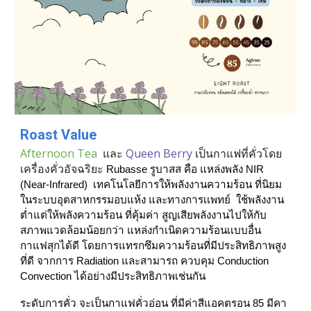
Roast Value
Afternoon Tea 
 และ 
Queen Berry 
เป็นกาแฟที่คั่วโดย
เครื่องคั่วอัจฉริยะ 
Rubasse​ รูบาสส​ คือ​ แหล่งพลัง NIR​ 
(Near-Infrared)​  เทคโนโลยี​การให้พลังงานความร้อน​ ที่นิยม
ในระบบอุตสาหกรรม​อบแห้ง​ และทางการเเพทย์​  ใช้พลังงาน​
ต่ำแต่ให้พลังความร้อน​ ที่คุ้มค่า​ สูญเสีย​พลังงานไปให้กับ​ 
สภาพ​แวดล้อมน้อยกว่า​ แหล่งกำเนิดความร้อนเเบบอื่น 
กาแฟสุกได้ดี​ โดยการแทรกซึมความร้อนที่มีประสิทธิภาพ​สูง
ที่ดี​ จากการ​ Radiation​ และสามารถ​ ควบคุม​ Conduction​ 
Convection​ ได้อย่างมีประสิทธิภาพ​เช่นกัน
ระดับการคั่ว จะเป็นกาแฟคั่วอ่อน ที่มีค่าสีแอคตรอน 85 มีคา