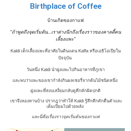
Birthplace of Coffee
บ้านเกิดของกาแฟ
"ถ้าพูดถึงจุดเริ่มต้น...เราต่างนึกถึงเรื่องราวของคาลดี้คน
เลี้ยงแพะ"
Kaldi เด็กเลี้ยงแพะที่อาศัยในดินแดน Kaffa หรือเอธิโอเปียใน
ปัจจุบัน 
วันหนึ่ง Kaldi นำฝูงแพะไปกินอาหารที่ภูเขา
และพบว่าแพะของเขากำลังกินผลเชอรี่จากต้นไม้ชนิดหนึ่ง 
ฝูงแพะที่สงบเสงี่ยมกลับดูคึกคักผิดปกติ
 เขาจึงลองทานบ้าง ปรากฎว่าทำให้ Kaldi รู้สึกคึกคักตื่นตัวและ
เต็มเปี่ยมไปด้วยพลัง 
และนี่คือเรื่องราวจุดเริ่มต้นของกาแฟ