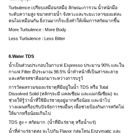
Turbulence เปรียบเสมือนรสมือ ลักษณะการวน น้ำหนักมือ 
ระดับความสูง ขนาดสายน้ำ จังหวะและระยะเวลาของแต่ละ
คนไม่เหมือนกัน ยิ่งวนมากก็จะยิ่งทำให้เพิ่มการสกัดมากขึ้น
More Turbulence : More Body
Less Turbulence : Less Bitter
6.Water TDS
น้ำเป็นส่วนประกอบในกาแฟ Espresso ประมาน 90% และใน
กาแฟ Filter มีประมาณ 98.5% น้ำทำหน้าที่เป็นสารละลาย
และสกัดรสชาติออกมาระหว่างการบรูว์
การวัดผลรวมของแร่ธาตุที่มีอยู่ในน้ำ TDS หรือ Total 
Dissolved Solid (หลักๆจะมี แคลเซียม และแมกนีเซียม) จะ
ช่วยให้รู้ว่าน้ำที่ใช้มีแร่ธาตุอยู่มากหรือน้อย และนำไป
วางแผนหรือปรับปัจจัยการชงอื่นๆ เพื่อช่วยป้องกันการสกัดไม่
ให้มากหรือน้อยเกินไป
TDS สูง = สกัดมาก  (น้ำที่มีแร่ธาตุ หรือน้ำแร่)
น้ำที่ค่าแร่ธาตุสูง จะไปกัน Flavor กลุ่มโทน Enzymatic และ